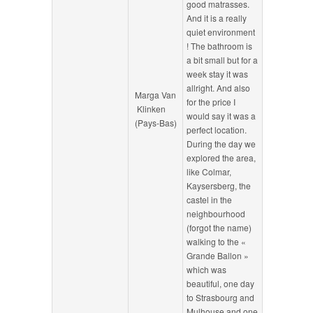
good matrasses.
And it is a really
quiet environment
! The bathroom is
a bit small but for a
week stay it was
allright. And also
Marga Van
for the price I
Klinken
would say it was a
(Pays-Bas)
perfect location.
During the day we
explored the area,
like Colmar,
Kaysersberg, the
castel in the
neighbourhood
(forgot the name)
walking to the «
Grande Ballon »
which was
beautiful, one day
to Strasbourg and
Mulhouse and one