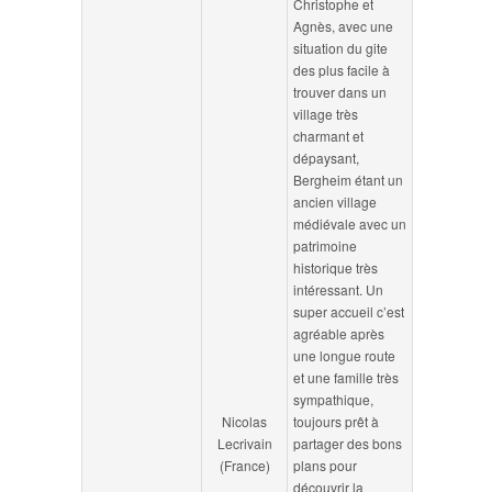
Christophe et
Agnès, avec une
situation du gite
des plus facile à
trouver dans un
village très
charmant et
dépaysant,
Bergheim étant un
ancien village
médiévale avec un
patrimoine
historique très
intéressant. Un
super accueil c’est
agréable après
une longue route
et une famille très
sympathique,
Nicolas
toujours prêt à
Lecrivain
partager des bons
(France)
plans pour
découvrir la