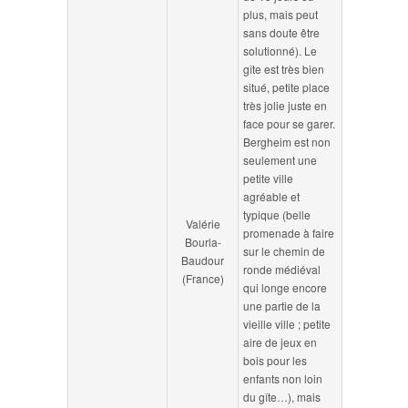
plus, mais peut
sans doute être
solutionné). Le
gîte est très bien
situé, petite place
très jolie juste en
face pour se garer.
Bergheim est non
seulement une
petite ville
agréable et
typique (belle
Valérie
promenade à faire
Bourla-
sur le chemin de
Baudour
ronde médiéval
(France)
qui longe encore
une partie de la
vieille ville ; petite
aire de jeux en
bois pour les
enfants non loin
du gîte…), mais