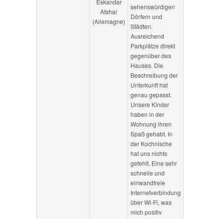
Eskandar
sehenswürdigen
Afshar
Dörfern und
(Allemagne)
Städten.
Ausreichend
Parkplätze direkt
gegenüber des
Hauses. Die
Beschreibung der
Unterkunft hat
genau gepasst.
Unsere Kinder
haben in der
Wohnung ihren
Spaß gehabt. In
der Kochnische
hat uns nichts
gefehlt. Eine sehr
schnelle und
einwandfreie
Internetverbindung
über Wi-Fi, was
mich positiv