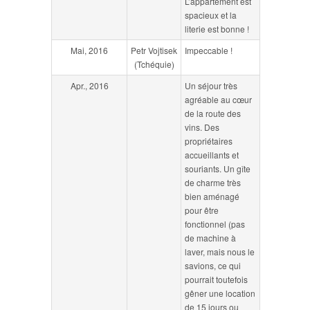
L’appartement est
spacieux et la
literie est bonne !
Mai, 2016
Petr Vojtisek
Impeccable !
(Tchéquie)
Apr., 2016
Un séjour très
agréable au cœur
de la route des
vins. Des
propriétaires
accueillants et
souriants. Un gîte
de charme très
bien aménagé
pour être
fonctionnel (pas
de machine à
laver, mais nous le
savions, ce qui
pourrait toutefois
gêner une location
de 15 jours ou