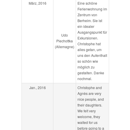
März, 2016
Eine schöne
Ferienwohnung im
Zentrum von
Berheim. Sie ist
ein idealer
Ausgangspunkt für
Udo
Exkursionen.
Piechottka
Christophe hat
(Allemagne)
alles getan, um
uns den Aufenthalt
so schön wie
möglich zu
gestalten. Danke
nochmal.
Jan., 2016
Christophe and
Agnès are very
nice people, and
their daughters.
We felt very
welcome, they
waited for us
before going to a