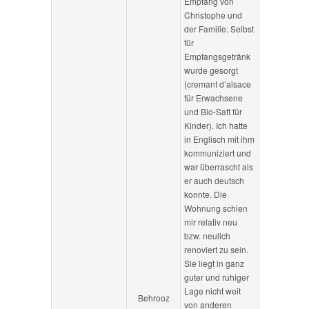
Empfang von
Christophe und
der Familie. Selbst
für
Empfangsgetränk
wurde gesorgt
(cremant d’alsace
für Erwachsene
und Bio-Saft für
Kinder). Ich hatte
in Englisch mit ihm
kommuniziert und
war überrascht als
er auch deutsch
konnte. Die
Wohnung schien
mir relativ neu
bzw. neulich
renoviert zu sein.
Sie liegt in ganz
guter und ruhiger
Lage nicht weit
Behrooz
von anderen