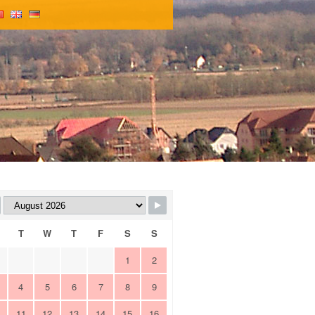
T
W
T
F
S
S
1
2
4
5
6
7
8
9
11
12
13
14
15
16